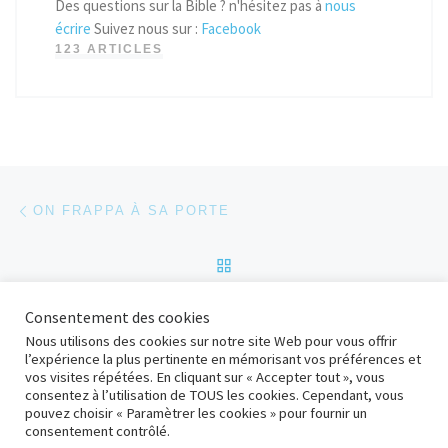
Des questions sur la Bible ? n'hésitez pas à
nous
écrire
Suivez nous sur :
Facebook
123 ARTICLES
Parcourir les articles
Article précédent
ON FRAPPA À SA PORTE
RETOUR À LA LISTE DES
Ar
Consentement des cookies
NOTRE SERVICE AVEC DIEU
Nous utilisons des cookies sur notre site Web pour vous offrir
l’expérience la plus pertinente en mémorisant vos préférences et
vos visites répétées. En cliquant sur « Accepter tout », vous
consentez à l’utilisation de TOUS les cookies. Cependant, vous
© 2026
adD Bolbec
– Tous droits réservés
pouvez choisir « Paramètrer les cookies » pour fournir un
Propulsé par
WP
– Réalisé avec the
Thème Customizr
consentement contrôlé.