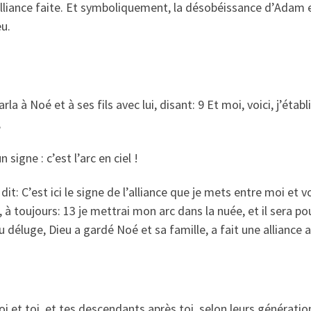
 l’alliance faite. Et symboliquement, la désobéissance d’Adam 
u.
rla à Noé et à ses fils avec lui, disant: 9 Et moi, voici, j’éta
,
 signe : c’est l’arc en ciel !
it: C’est ici le signe de l’alliance que je mets entre moi et 
 à toujours: 13 je mettrai mon arc dans la nuée, et il sera pou
 déluge, Dieu a gardé Noé et sa famille, a fait une alliance 
i et toi, et tes descendants après toi, selon leurs génération