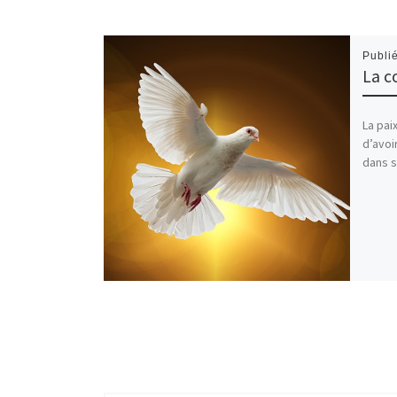
Publi
La c
La paix
d’avoir
dans s