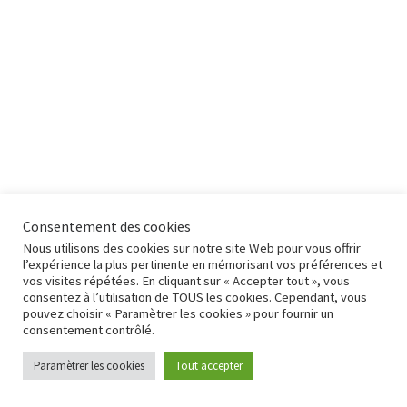
Consentement des cookies
Nous utilisons des cookies sur notre site Web pour vous offrir
l’expérience la plus pertinente en mémorisant vos préférences et
vos visites répétées. En cliquant sur « Accepter tout », vous
consentez à l’utilisation de TOUS les cookies. Cependant, vous
© 2026
adD Bolbec
– Tous droits réservés
pouvez choisir « Paramètrer les cookies » pour fournir un
Propulsé par
WP
– Réalisé avec the
Thème Customizr
consentement contrôlé.
Paramètrer les cookies
Tout accepter