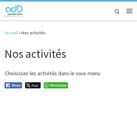
Passer au contenu
Search
Me
Accueil
»
Nos activités
Nos activités
Choisissez les activités dans le sous menu
Post
WhatsApp
Share