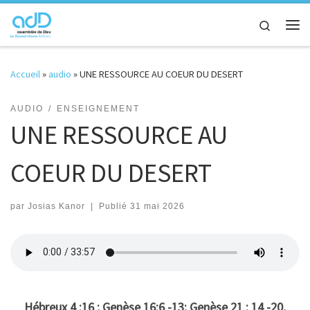
Passer au contenu
Search
Me
Accueil
»
audio
»
UNE RESSOURCE AU COEUR DU DESERT
AUDIO
ENSEIGNEMENT
UNE RESSOURCE AU
COEUR DU DESERT
par
Josias Kanor
|
Publié
31 mai 2026
Hébreux 4 :16 ; Genèse 16:6 -13; Genèse 21 : 14 -20,