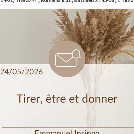
14-21; Tite 3:4-7 ; Romains 8:31 ;Matthieu 27:45-56 ; 1 Tim