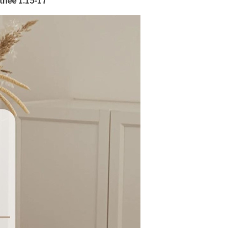
othée 1:15-17