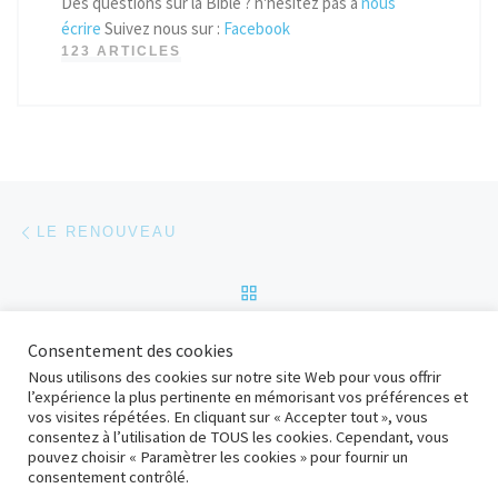
Des questions sur la Bible ? n'hésitez pas à
nous
écrire
Suivez nous sur :
Facebook
123 ARTICLES
Parcourir les articles
Article précédent
LE RENOUVEAU
RETOUR À LA LISTE DES
Ar
Consentement des cookies
DIEU N’EST PAS UN DIEU INSENSIBLE
Nous utilisons des cookies sur notre site Web pour vous offrir
l’expérience la plus pertinente en mémorisant vos préférences et
vos visites répétées. En cliquant sur « Accepter tout », vous
consentez à l’utilisation de TOUS les cookies. Cependant, vous
© 2026
adD Bolbec
– Tous droits réservés
pouvez choisir « Paramètrer les cookies » pour fournir un
Propulsé par
WP
– Réalisé avec the
Thème Customizr
consentement contrôlé.