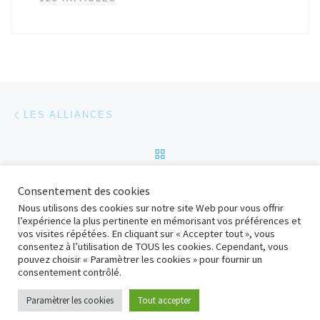
Parcourir les articles
Article précédent
LES ALLIANCES
RETOUR À LA LISTE DES
Ar
Consentement des cookies
GIB 24
Nous utilisons des cookies sur notre site Web pour vous offrir
l’expérience la plus pertinente en mémorisant vos préférences et
vos visites répétées. En cliquant sur « Accepter tout », vous
consentez à l’utilisation de TOUS les cookies. Cependant, vous
© 2026
adD Bolbec
– Tous droits réservés
pouvez choisir « Paramètrer les cookies » pour fournir un
Propulsé par
WP
– Réalisé avec the
Thème Customizr
consentement contrôlé.
Paramètrer les cookies
Tout accepter