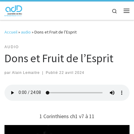
Passer au contenu
Search
Me
Accueil
»
audio
»
Dons et Fruit de l’Esprit
AUDIO
Dons et Fruit de l’Esprit
par
Alain Lemaitre
|
Publié
22 avril 2024
1 Corinthiens ch1 v7 à 11