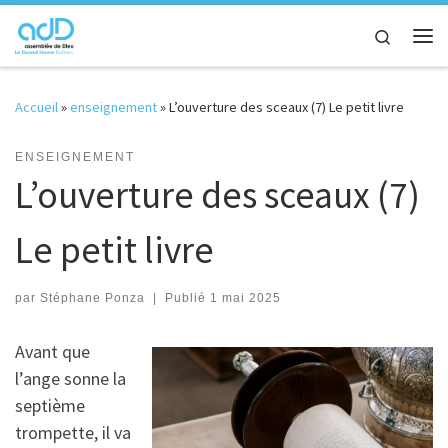
Passer au contenu
Search
Me
Accueil
»
enseignement
»
L’ouverture des sceaux (7) Le petit livre
ENSEIGNEMENT
L’ouverture des sceaux (7)
Le petit livre
par
Stéphane Ponza
|
Publié
1 mai 2025
Avant que
l’ange sonne la
septième
trompette, il va