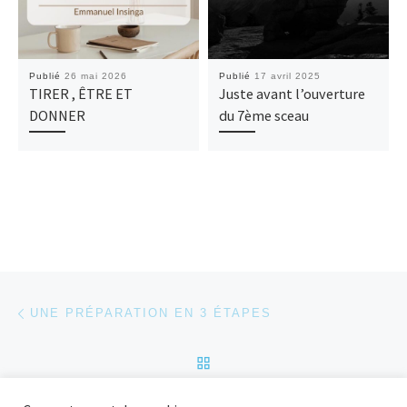
Publié
26 mai 2026
Publié
17 avril 2025
TIRER , ÊTRE ET
Juste avant l’ouverture
DONNER
du 7ème sceau
Parcourir les articles
Article précédent
UNE PRÉPARATION EN 3 ÉTAPES
RETOUR À LA LISTE DES
Ar