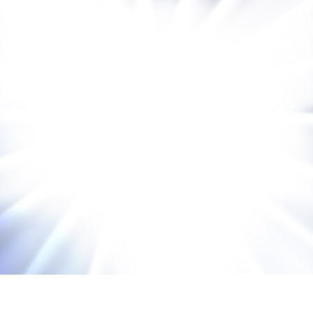
us déclarons d’après la parole du Seigneur : nous les vivants, restés pour l’av
nné, à la voix d’un archange, et au son de la […]