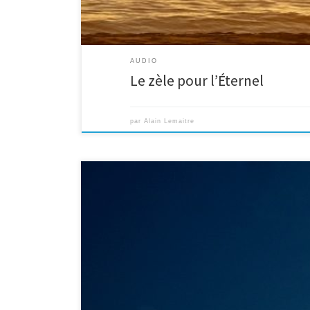
AUDIO
Le zèle pour l’Éternel
par
Alain Lemaitre
Luc 21:7 Ils lui demandèrent : Maître, quand donc cela ar