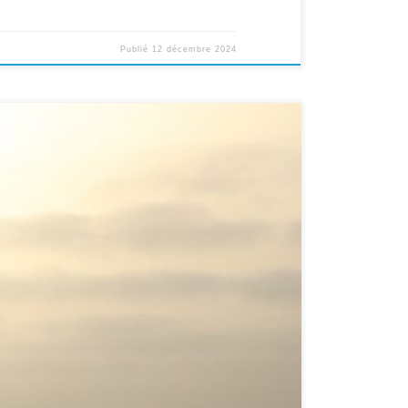
Publié
12 décembre 2024
uel, un corps céleste. 1 Corinthiens 15:42 Ainsi en est-
; il […]