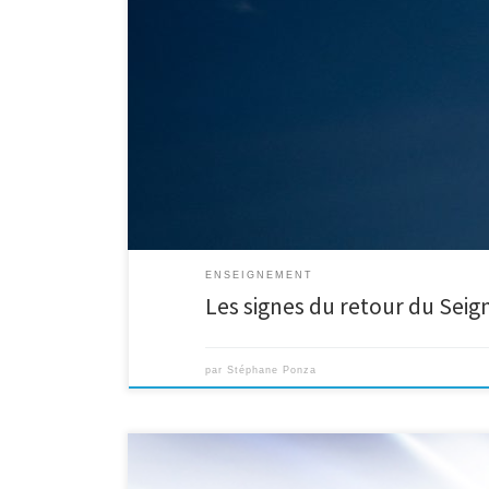
retour proche du Seigneur Jésus, elle s’est manifestée 
ENSEIGNEMENT
Les signes du retour du Seig
par
Stéphane Ponza