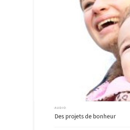
Jérémie ch29 v6 à 14 Des questions sur la Bible ? n’hési
AUDIO
Des projets de bonheur