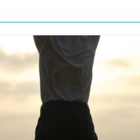
meilleure résurrection. Cette résurrection parle de revivre dans un corps spirit
ible; il ressuscite incorruptible; 43 il est semé méprisable, il ressuscite glorieux