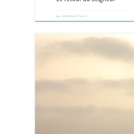
par
Stéphane Ponza
La Bible dit dans Hébreux 11:32 que nous attendons une 
il de la résurrection des morts. Le corps est semé corrupt