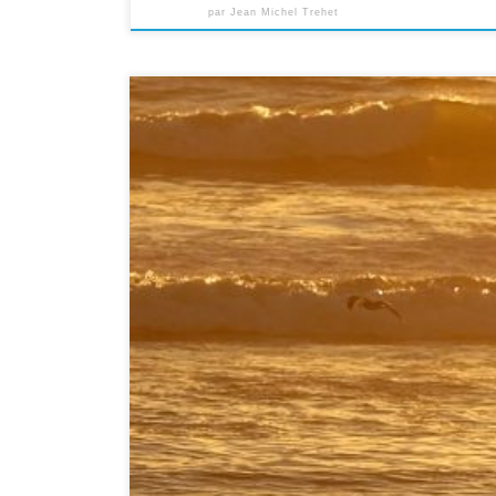
par
Jean Michel Trehet
Apocalypse 3:19 Des questions sur la Bible ? n’hésitez p