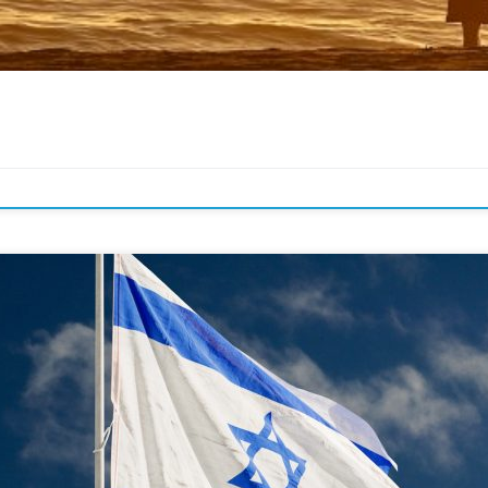
rivera-t-il, et à quel signe connaîtra-t-on que ces choses vont arriver ? Le nouve