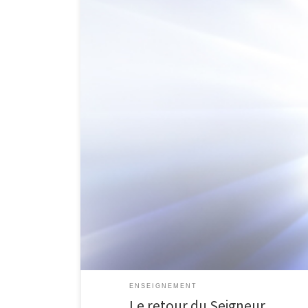
1 Thessaloniciens 4:15 Voici, en effet, ce que nous vo
sont morts. 16 Car le Seigneur lui-même, à un signal do
ENSEIGNEMENT
Le retour du Seigneur