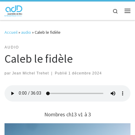
Passer au contenu
Search
Me
Accueil
»
audio
»
Caleb le fidèle
AUDIO
Caleb le fidèle
par
Jean Michel Trehet
|
Publié
1 décembre 2024
Nombres ch13 v1 à 3