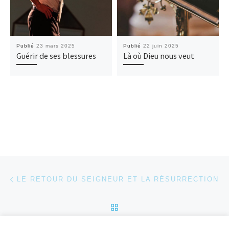
Publié
23 mars 2025
Publié
22 juin 2025
Guérir de ses blessures
Là où Dieu nous veut
Parcourir les articles
Article précédent
LE RETOUR DU SEIGNEUR ET LA RÉSURRECTION
RETOUR À LA LISTE DES
Ar