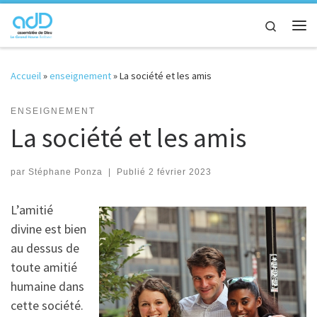
Passer au contenu
Search
Me
Accueil
»
enseignement
»
La société et les amis
ENSEIGNEMENT
La société et les amis
par
Stéphane Ponza
|
Publié
2 février 2023
L’amitié
divine est bien
au dessus de
toute amitié
humaine dans
cette société.