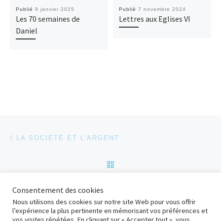
Publié
9 janvier 2025
Publié
7 novembre 2024
Les 70 semaines de
Lettres aux Eglises VI
Daniel
Parcourir les articles
Article précédent
LA SOCIÉTÉ ET L’ARGENT
RETOUR À LA LISTE DES
Ar
Consentement des cookies
LA SOCIÉTÉ ET LES AUTORITÉS
Nous utilisons des cookies sur notre site Web pour vous offrir
l’expérience la plus pertinente en mémorisant vos préférences et
vos visites répétées. En cliquant sur « Accepter tout », vous