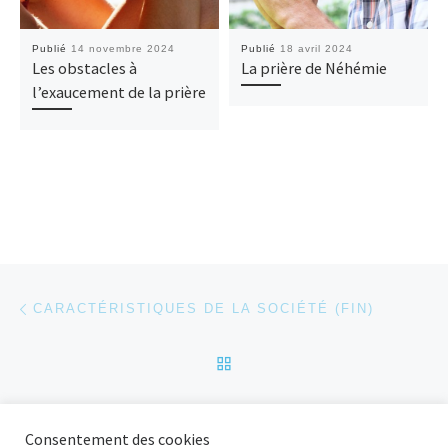
Publié
14 novembre 2024
Publié
18 avril 2024
Les obstacles à
La prière de Néhémie
l’exaucement de la prière
Parcourir les articles
Article précédent
CARACTÉRISTIQUES DE LA SOCIÉTÉ (FIN)
RETOUR À LA LISTE DES
Ar
LA SOCIÉTÉ ET LA CULTURE
Consentement des cookies