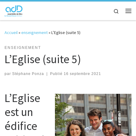
Passer au contenu
Search
Me
Accueil
»
enseignement
»
L’Eglise (suite 5)
ENSEIGNEMENT
L’Eglise (suite 5)
par
Stéphane Ponza
|
Publié
16 septembre 2021
L’Eglise
est un
édifice