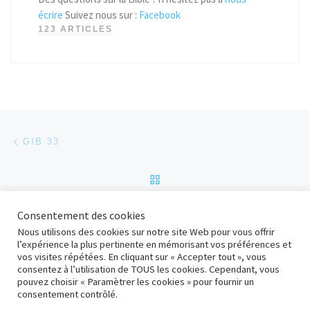
écrire
Suivez nous sur :
Facebook
123 ARTICLES
Parcourir les articles
Article précédent
GIB 33
RETOUR À LA LISTE DES
Ar
Consentement des cookies
LE BAPTÊME D’EAU
Nous utilisons des cookies sur notre site Web pour vous offrir
l’expérience la plus pertinente en mémorisant vos préférences et
vos visites répétées. En cliquant sur « Accepter tout », vous
consentez à l’utilisation de TOUS les cookies. Cependant, vous
© 2026
adD Bolbec
– Tous droits réservés
pouvez choisir « Paramètrer les cookies » pour fournir un
Propulsé par
WP
– Réalisé avec the
Thème Customizr
consentement contrôlé.