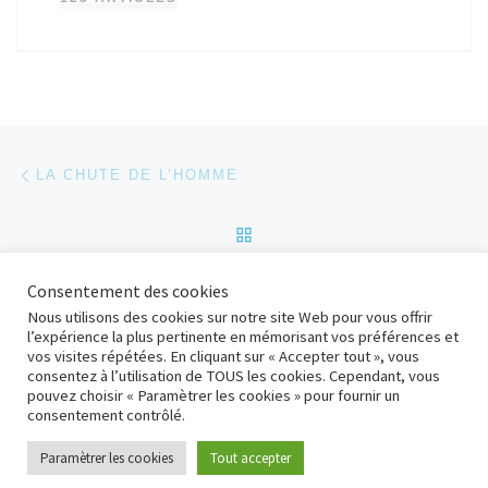
Parcourir les articles
Article précédent
LA CHUTE DE L’HOMME
RETOUR À LA LISTE DES
Ar
Consentement des cookies
LE PÉCHÉ
Nous utilisons des cookies sur notre site Web pour vous offrir
l’expérience la plus pertinente en mémorisant vos préférences et
vos visites répétées. En cliquant sur « Accepter tout », vous
consentez à l’utilisation de TOUS les cookies. Cependant, vous
© 2026
adD Bolbec
– Tous droits réservés
pouvez choisir « Paramètrer les cookies » pour fournir un
Propulsé par
WP
– Réalisé avec the
Thème Customizr
consentement contrôlé.
Paramètrer les cookies
Tout accepter