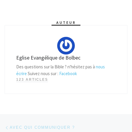
AUTEUR
Eglise Evangélique de Bolbec
Des questions sur la Bible ? n'hésitez pas à
nous
écrire
Suivez nous sur :
Facebook
123 ARTICLES
Parcourir les articles
Article précédent
AVEC QUI COMMUNIQUER ?