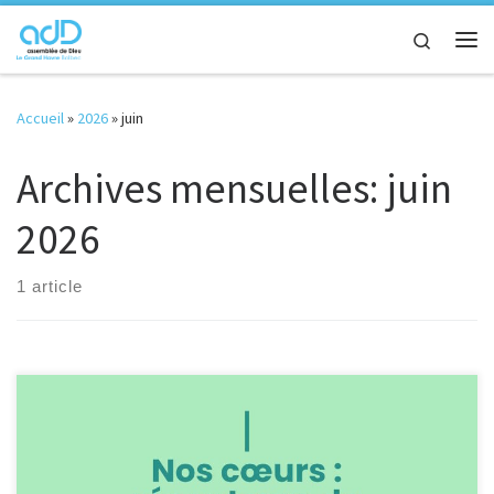
Passer au contenu
Search
Me
Accueil
»
2026
»
juin
Archives mensuelles:
juin
2026
1 article