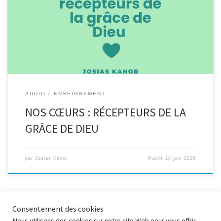
Proverbes 4:23; Actes 16:13 -15 ; Matthieu 13:44-46 Des questions
sur la Bible ? n’hésitez pas à nous écrire. Suivez nous sur :
AUDIO
ENSEIGNEMENT
NOS CŒURS : RÉCEPTEURS DE LA
GRÂCE DE DIEU
par
Josias Kanor
Publié
28 juin 2026
Consentement des cookies
Nous utilisons des cookies sur notre site Web pour vous offrir