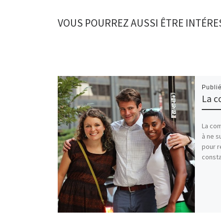
VOUS POURREZ AUSSI ÊTRE INTÉRE
Publi
La c
La com
à ne s
pour r
const